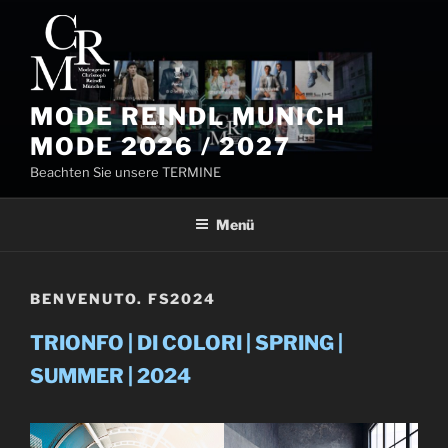
Zum
Inhalt
springen
MODE REINDL MUNICH
MODE 2026 / 2027
Beachten Sie unsere TERMINE
Menü
BENVENUTO. FS2024
TRIONFO | DI COLORI | SPRING |
SUMMER | 2024